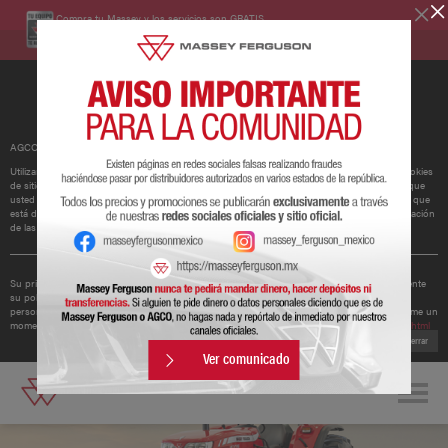
Compra tu Massey y los servicios son GRATIS.
Conoce más
AGCO ha actualizado su política de cookies.
Utilizamos cookies para mejorar y personalizar nuestros sitios y servicios. Esto incluye cookies
de sitios web de redes sociales de terceros, que pueden realizar un seguimiento del uso que
usted hace de nuestro sitio web. Si continúa sin cambiar su configuración, supondremos que
está dispuesto a recibir todas las cookies en nuestro sitio web. Puede cambiar la configuración
de las cookies en cualquier momento.
Obtener más información
Su privacidad es importante para nosotros. Por lo tanto, AGCO ha actualizado recientemente
su política de privacidad para ofrecerle una mejor comprensión de los tipos de datos
personales que recopilamos de usted y cómo los utilizamos. Le recomendamos que se tome un
momento para leer la política actualizada disponible en
http://www.agcocorp.com/privacy.html
Cerrar
Ver comunicado