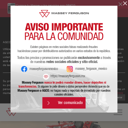
Compra tu Massey y los servicios son GRATIS.
Conoce más
AGCO ha actualizado su política de cookies.
Utilizamos cookies para mejorar y personalizar nuestros sitios y servicios. Esto incluye cookies
de sitios web de redes sociales de terceros, que pueden realizar un seguimiento del uso que
usted hace de nuestro sitio web. Si continúa sin cambiar su configuración, supondremos que
está dispuesto a recibir todas las cookies en nuestro sitio web. Puede cambiar la configuración
de las cookies en cualquier momento.
Obtener más información
Su privacidad es importante para nosotros. Por lo tanto, AGCO ha actualizado recientemente
su política de privacidad para ofrecerle una mejor comprensión de los tipos de datos
personales que recopilamos de usted y cómo los utilizamos. Le recomendamos que se tome un
momento para leer la política actualizada disponible en
http://www.agcocorp.com/privacy.html
Cerrar
Ver comunicado