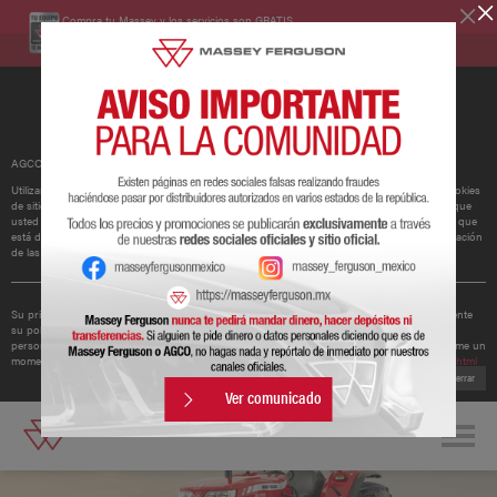
Compra tu Massey y los servicios son GRATIS.
Conoce más
AGCO ha actualizado su política de cookies.
Utilizamos cookies para mejorar y personalizar nuestros sitios y servicios. Esto incluye cookies
de sitios web de redes sociales de terceros, que pueden realizar un seguimiento del uso que
usted hace de nuestro sitio web. Si continúa sin cambiar su configuración, supondremos que
está dispuesto a recibir todas las cookies en nuestro sitio web. Puede cambiar la configuración
de las cookies en cualquier momento.
Obtener más información
Su privacidad es importante para nosotros. Por lo tanto, AGCO ha actualizado recientemente
su política de privacidad para ofrecerle una mejor comprensión de los tipos de datos
personales que recopilamos de usted y cómo los utilizamos. Le recomendamos que se tome un
momento para leer la política actualizada disponible en
http://www.agcocorp.com/privacy.html
Cerrar
Ver comunicado