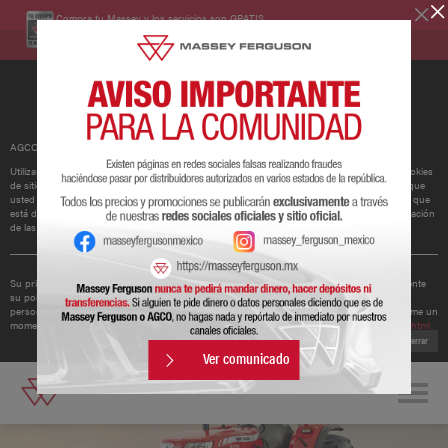
Compra tu Massey y los servicios son GRATIS.
Conoce más
AGCO ha actualizado su política de cookies.
Utilizamos cookies para mejorar y personalizar nuestros sitios y servicios. Esto incluye cookies
de sitios web de redes sociales de terceros, que pueden realizar un seguimiento del uso que
usted hace de nuestro sitio web. Si continúa sin cambiar su configuración, supondremos que
está dispuesto a recibir todas las cookies en nuestro sitio web. Puede cambiar la configuración
de las cookies en cualquier momento.
Obtener más información
Su privacidad es importante para nosotros. Por lo tanto, AGCO ha actualizado recientemente
su política de privacidad para ofrecerle una mejor comprensión de los tipos de datos
personales que recopilamos de usted y cómo los utilizamos. Le recomendamos que se tome un
momento para leer la política actualizada disponible en
http://www.agcocorp.com/privacy.html
Cerrar
Ver comunicado