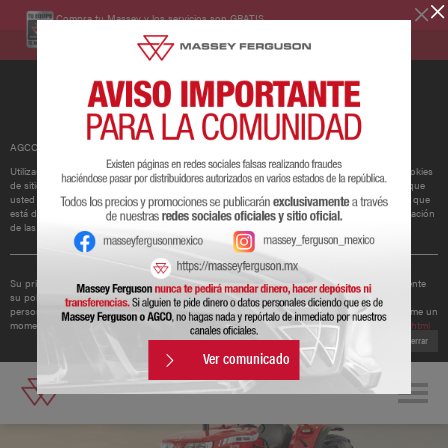
Compra tu Massey y los servicios son GRATIS.
Conoce más
AGCO ha actualizado su política de cookies.
Utilizamos cookies para mejorar y personalizar nuestros sitios y servicios. Esto incluye cookies
de sitios web de redes sociales de terceros, que pueden realizar un seguimiento del uso que
usted hace de nuestro sitio web. Si continúa sin cambiar su configuración, supondremos que
está dispuesto a recibir todas las cookies en nuestro sitio web. Puede cambiar la configuración
de las cookies en cualquier momento.
Obtener más información
Su privacidad es importante para nosotros. Por lo tanto, AGCO ha actualizado recientemente
su política de privacidad para ofrecerle una mejor comprensión de los tipos de datos
personales que recopilamos de usted y cómo los utilizamos. Le recomendamos que se tome un
momento para leer la política actualizada disponible en
http://www.agcocorp.com/privacy.html
Cerrar
Ver comunicado