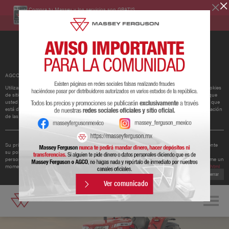
Compra tu Massey y los servicios son GRATIS.
Conoce más
AGCO ha actualizado su política de cookies.
Utilizamos cookies para mejorar y personalizar nuestros sitios y servicios. Esto incluye cookies
de sitios web de redes sociales de terceros, que pueden realizar un seguimiento del uso que
usted hace de nuestro sitio web. Si continúa sin cambiar su configuración, supondremos que
está dispuesto a recibir todas las cookies en nuestro sitio web. Puede cambiar la configuración
de las cookies en cualquier momento.
Obtener más información
Su privacidad es importante para nosotros. Por lo tanto, AGCO ha actualizado recientemente
su política de privacidad para ofrecerle una mejor comprensión de los tipos de datos
personales que recopilamos de usted y cómo los utilizamos. Le recomendamos que se tome un
momento para leer la política actualizada disponible en
http://www.agcocorp.com/privacy.html
Cerrar
Ver comunicado