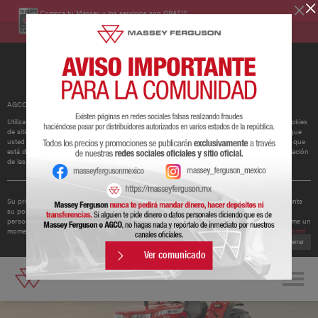
Compra tu Massey y los servicios son GRATIS.
Conoce más
AGCO ha actualizado su política de cookies.
Utilizamos cookies para mejorar y personalizar nuestros sitios y servicios. Esto incluye cookies
de sitios web de redes sociales de terceros, que pueden realizar un seguimiento del uso que
usted hace de nuestro sitio web. Si continúa sin cambiar su configuración, supondremos que
está dispuesto a recibir todas las cookies en nuestro sitio web. Puede cambiar la configuración
de las cookies en cualquier momento.
Obtener más información
Su privacidad es importante para nosotros. Por lo tanto, AGCO ha actualizado recientemente
su política de privacidad para ofrecerle una mejor comprensión de los tipos de datos
personales que recopilamos de usted y cómo los utilizamos. Le recomendamos que se tome un
momento para leer la política actualizada disponible en
http://www.agcocorp.com/privacy.html
Cerrar
Ver comunicado