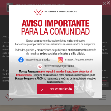
Compra tu Massey y los servicios son GRATIS.
Conoce más
AGCO ha actualizado su política de cookies.
Utilizamos cookies para mejorar y personalizar nuestros sitios y servicios. Esto incluye cookies
de sitios web de redes sociales de terceros, que pueden realizar un seguimiento del uso que
usted hace de nuestro sitio web. Si continúa sin cambiar su configuración, supondremos que
está dispuesto a recibir todas las cookies en nuestro sitio web. Puede cambiar la configuración
de las cookies en cualquier momento.
Obtener más información
Su privacidad es importante para nosotros. Por lo tanto, AGCO ha actualizado recientemente
su política de privacidad para ofrecerle una mejor comprensión de los tipos de datos
personales que recopilamos de usted y cómo los utilizamos. Le recomendamos que se tome un
momento para leer la política actualizada disponible en
http://www.agcocorp.com/privacy.html
Cerrar
Ver comunicado