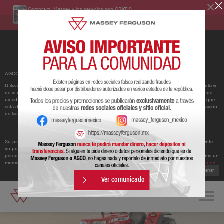
Compra tu Massey y los servicios son GRATIS.
Conoce más
AGCO ha actualizado su política de cookies.
Utilizamos cookies para mejorar y personalizar nuestros sitios y servicios. Esto incluye cookies
de sitios web de redes sociales de terceros, que pueden realizar un seguimiento del uso que
usted hace de nuestro sitio web. Si continúa sin cambiar su configuración, supondremos que
está dispuesto a recibir todas las cookies en nuestro sitio web. Puede cambiar la configuración
de las cookies en cualquier momento.
Obtener más información
Su privacidad es importante para nosotros. Por lo tanto, AGCO ha actualizado recientemente
su política de privacidad para ofrecerle una mejor comprensión de los tipos de datos
personales que recopilamos de usted y cómo los utilizamos. Le recomendamos que se tome un
momento para leer la política actualizada disponible en
http://www.agcocorp.com/privacy.html
Cerrar
Ver comunicado