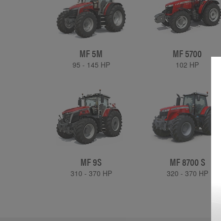
MF 5M
MF 5700
95 - 145 HP
102 HP
MF 9S
MF 8700 S
310 - 370 HP
320 - 370 HP