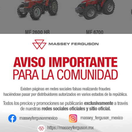
MF 2600 HR
MF 6700
110 - 130 HP
112 - 132 HP