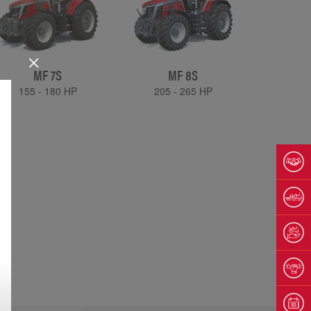
MF 7S
MF 8S
155 - 180 HP
205 - 265 HP