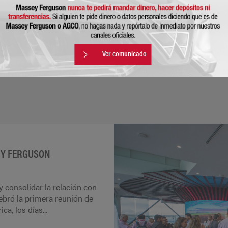
Ver comunicado
EY FERGUSON
 y consolidar la relación con
ebró la primera reunión de
, los días...