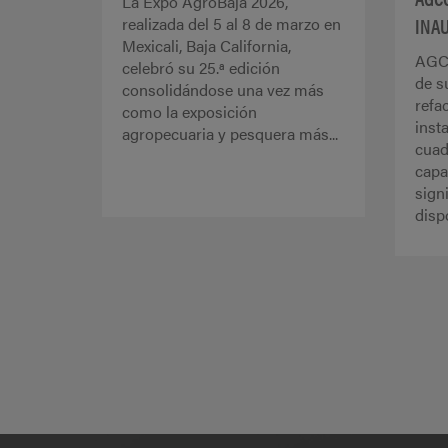
La Expo AgroBaja 2026,
INAU
realizada del 5 al 8 de marzo en
Mexicali, Baja California,
AGCO
celebró su 25.ª edición
de s
consolidándose una vez más
refa
como la exposición
inst
agropecuaria y pesquera más...
cuad
capa
sign
dispo