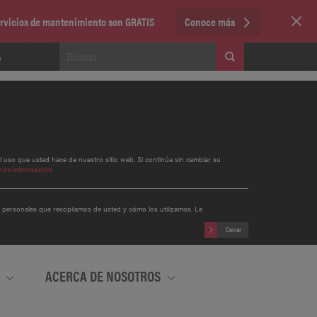
servicios de mantenimiento son GRATIS
Conoce más
s
el uso que usted hace de nuestro sitio web. Si continúa sin cambiar su
más información
s personales que recopilamos de usted y cómo los utilizamos. Le
Cerrar
A
ACERCA DE NOSOTROS