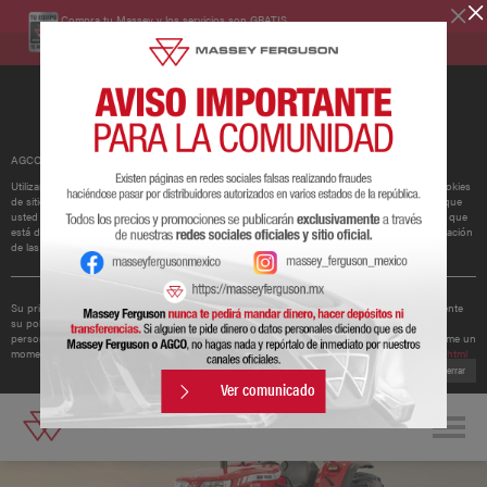
Compra tu Massey y los servicios son GRATIS.
Conoce más
AGCO ha actualizado su política de cookies.
Utilizamos cookies para mejorar y personalizar nuestros sitios y servicios. Esto incluye cookies
de sitios web de redes sociales de terceros, que pueden realizar un seguimiento del uso que
usted hace de nuestro sitio web. Si continúa sin cambiar su configuración, supondremos que
está dispuesto a recibir todas las cookies en nuestro sitio web. Puede cambiar la configuración
de las cookies en cualquier momento.
Obtener más información
Su privacidad es importante para nosotros. Por lo tanto, AGCO ha actualizado recientemente
su política de privacidad para ofrecerle una mejor comprensión de los tipos de datos
personales que recopilamos de usted y cómo los utilizamos. Le recomendamos que se tome un
momento para leer la política actualizada disponible en
http://www.agcocorp.com/privacy.html
Cerrar
Ver comunicado