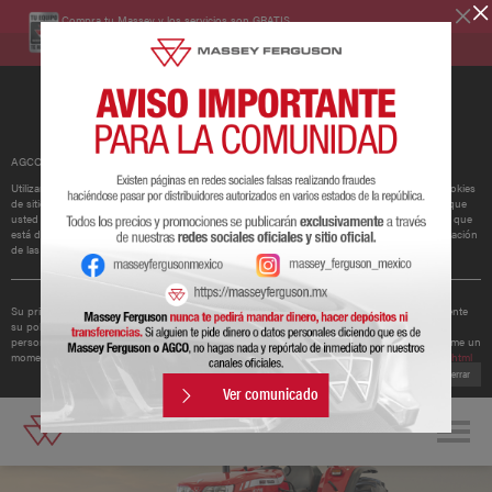
Compra tu Massey y los servicios son GRATIS.
Conoce más
AGCO ha actualizado su política de cookies.
Utilizamos cookies para mejorar y personalizar nuestros sitios y servicios. Esto incluye cookies
de sitios web de redes sociales de terceros, que pueden realizar un seguimiento del uso que
usted hace de nuestro sitio web. Si continúa sin cambiar su configuración, supondremos que
está dispuesto a recibir todas las cookies en nuestro sitio web. Puede cambiar la configuración
de las cookies en cualquier momento.
Obtener más información
Su privacidad es importante para nosotros. Por lo tanto, AGCO ha actualizado recientemente
su política de privacidad para ofrecerle una mejor comprensión de los tipos de datos
personales que recopilamos de usted y cómo los utilizamos. Le recomendamos que se tome un
momento para leer la política actualizada disponible en
http://www.agcocorp.com/privacy.html
Cerrar
Ver comunicado