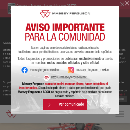
Compra tu Massey y los servicios son GRATIS.
Conoce más
AGCO ha actualizado su política de cookies.
Utilizamos cookies para mejorar y personalizar nuestros sitios y servicios. Esto incluye cookies
de sitios web de redes sociales de terceros, que pueden realizar un seguimiento del uso que
usted hace de nuestro sitio web. Si continúa sin cambiar su configuración, supondremos que
está dispuesto a recibir todas las cookies en nuestro sitio web. Puede cambiar la configuración
de las cookies en cualquier momento.
Obtener más información
Su privacidad es importante para nosotros. Por lo tanto, AGCO ha actualizado recientemente
su política de privacidad para ofrecerle una mejor comprensión de los tipos de datos
personales que recopilamos de usted y cómo los utilizamos. Le recomendamos que se tome un
momento para leer la política actualizada disponible en
http://www.agcocorp.com/privacy.html
Cerrar
Ver comunicado