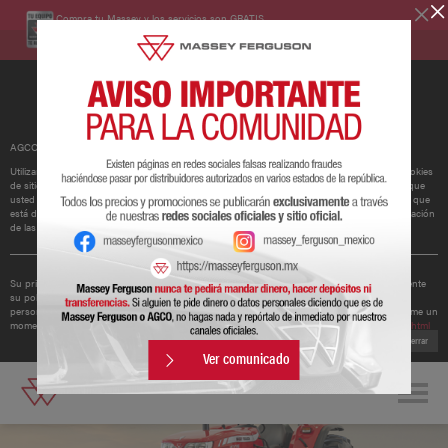
Compra tu Massey y los servicios son GRATIS.
Conoce más
AGCO ha actualizado su política de cookies.
Utilizamos cookies para mejorar y personalizar nuestros sitios y servicios. Esto incluye cookies
de sitios web de redes sociales de terceros, que pueden realizar un seguimiento del uso que
usted hace de nuestro sitio web. Si continúa sin cambiar su configuración, supondremos que
está dispuesto a recibir todas las cookies en nuestro sitio web. Puede cambiar la configuración
de las cookies en cualquier momento.
Obtener más información
Su privacidad es importante para nosotros. Por lo tanto, AGCO ha actualizado recientemente
su política de privacidad para ofrecerle una mejor comprensión de los tipos de datos
personales que recopilamos de usted y cómo los utilizamos. Le recomendamos que se tome un
momento para leer la política actualizada disponible en
http://www.agcocorp.com/privacy.html
Cerrar
Ver comunicado