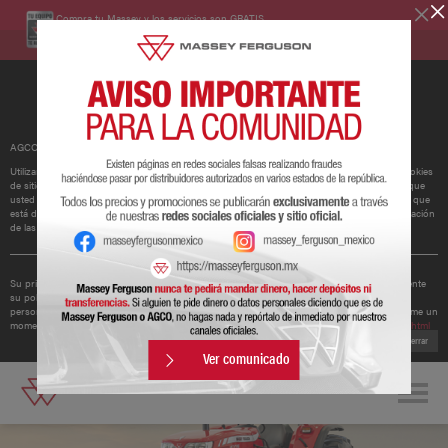
Compra tu Massey y los servicios son GRATIS.
Conoce más
AGCO ha actualizado su política de cookies.
Utilizamos cookies para mejorar y personalizar nuestros sitios y servicios. Esto incluye cookies
de sitios web de redes sociales de terceros, que pueden realizar un seguimiento del uso que
usted hace de nuestro sitio web. Si continúa sin cambiar su configuración, supondremos que
está dispuesto a recibir todas las cookies en nuestro sitio web. Puede cambiar la configuración
de las cookies en cualquier momento.
Obtener más información
Su privacidad es importante para nosotros. Por lo tanto, AGCO ha actualizado recientemente
su política de privacidad para ofrecerle una mejor comprensión de los tipos de datos
personales que recopilamos de usted y cómo los utilizamos. Le recomendamos que se tome un
momento para leer la política actualizada disponible en
http://www.agcocorp.com/privacy.html
Cerrar
Ver comunicado