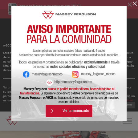
Compra tu Massey y los servicios son GRATIS.
Conoce más
AGCO ha actualizado su política de cookies.
Utilizamos cookies para mejorar y personalizar nuestros sitios y servicios. Esto incluye cookies
de sitios web de redes sociales de terceros, que pueden realizar un seguimiento del uso que
usted hace de nuestro sitio web. Si continúa sin cambiar su configuración, supondremos que
está dispuesto a recibir todas las cookies en nuestro sitio web. Puede cambiar la configuración
de las cookies en cualquier momento.
Obtener más información
Su privacidad es importante para nosotros. Por lo tanto, AGCO ha actualizado recientemente
su política de privacidad para ofrecerle una mejor comprensión de los tipos de datos
personales que recopilamos de usted y cómo los utilizamos. Le recomendamos que se tome un
momento para leer la política actualizada disponible en
http://www.agcocorp.com/privacy.html
Cerrar
Ver comunicado