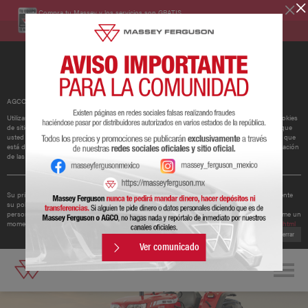
Compra tu Massey y los servicios son GRATIS.
Conoce más
AGCO ha actualizado su política de cookies.
Utilizamos cookies para mejorar y personalizar nuestros sitios y servicios. Esto incluye cookies
de sitios web de redes sociales de terceros, que pueden realizar un seguimiento del uso que
usted hace de nuestro sitio web. Si continúa sin cambiar su configuración, supondremos que
está dispuesto a recibir todas las cookies en nuestro sitio web. Puede cambiar la configuración
de las cookies en cualquier momento.
Obtener más información
Su privacidad es importante para nosotros. Por lo tanto, AGCO ha actualizado recientemente
su política de privacidad para ofrecerle una mejor comprensión de los tipos de datos
personales que recopilamos de usted y cómo los utilizamos. Le recomendamos que se tome un
momento para leer la política actualizada disponible en
http://www.agcocorp.com/privacy.html
Cerrar
Ver comunicado